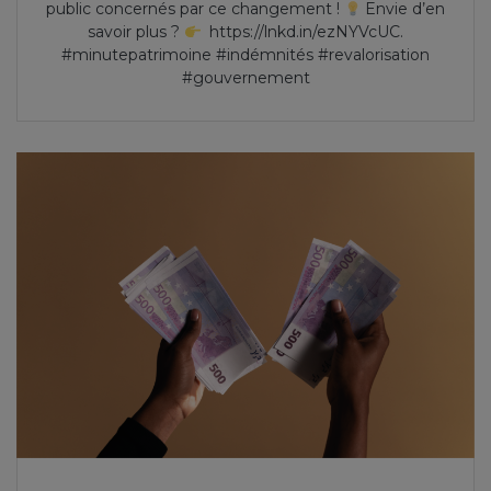
public concernés par ce changement !
Envie d’en
savoir plus ?
https://lnkd.in/ezNYVcUC.
#minutepatrimoine #indémnités #revalorisation
#gouvernement