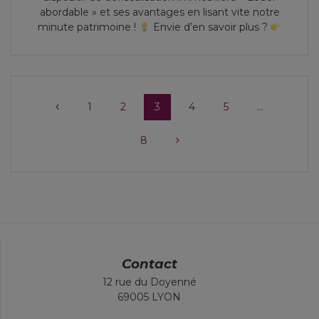
abordable » et ses avantages en lisant vite notre
minute patrimoine !
Envie d’en savoir plus ?
1
2
3
4
5
…
8
Contact
12 rue du Doyenné
69005 LYON