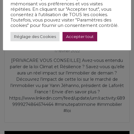
mémorisant vos préférences et vos visites
répétées. En cliquant sur "Accepter tout", vous
consentez à l'utilisation de TOUS les cookies.
Toutefois, vous pouvez visiter "Paramètres des
cookies" pour fournir un consentement contrôlé.
Réglage des Cookies
Accepter tout
Loi Climat et Résilience
17 février 2022
[PRIVACARE VOUS CONSEILLE] Avez-vous entendu
parler de la loi Climat et Résilience ? Savez-vous qu’elle
aura un réel impact sur l’immobilier de demain ?
Découvrez l’impact de cette loi sur le marché de
l’immobilier vu par Yann Jéhanno, président de Laforêt
France ! Envie d’en savoir plus ?
https://www.linkedin.com/feed/update/urn:li:activity:689
9999274864574464 #minutepatrimoine #immobilier
#loi