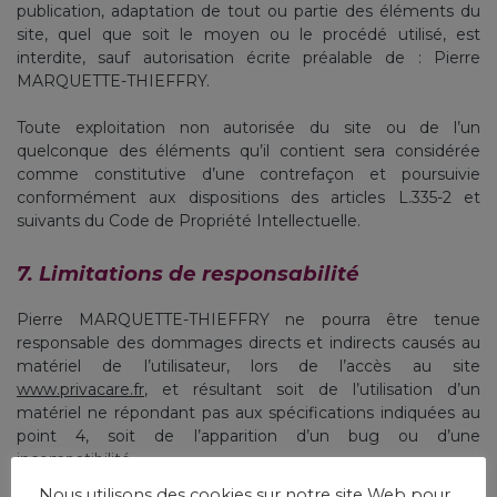
publication, adaptation de tout ou partie des éléments du
site, quel que soit le moyen ou le procédé utilisé, est
interdite, sauf autorisation écrite préalable de : Pierre
MARQUETTE-THIEFFRY.
Toute exploitation non autorisée du site ou de l’un
quelconque des éléments qu’il contient sera considérée
comme constitutive d’une contrefaçon et poursuivie
conformément aux dispositions des articles L.335-2 et
suivants du Code de Propriété Intellectuelle.
7. Limitations de responsabilité
Pierre MARQUETTE-THIEFFRY ne pourra être tenue
responsable des dommages directs et indirects causés au
matériel de l’utilisateur, lors de l’accès au site
www.privacare.fr
, et résultant soit de l’utilisation d’un
matériel ne répondant pas aux spécifications indiquées au
point 4, soit de l’apparition d’un bug ou d’une
incompatibilité.
Nous utilisons des cookies sur notre site Web pour