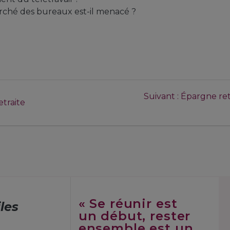
ché des bureaux est-il menacé ?
Suivant :
Épargne retr
traite
« Se réunir est
iles
un début, rester
ensemble est un