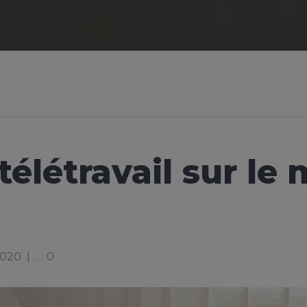
télétravail sur le
2020
|
0