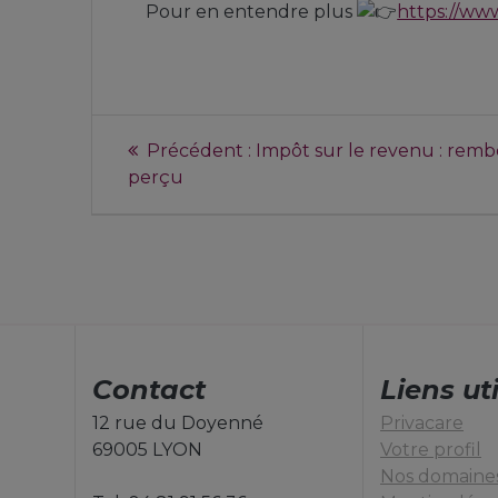
Pour en entendre plus
https://ww
Précédent :
Impôt sur le revenu : rem
perçu
Contact
Liens ut
12 rue du Doyenné
Privacare
69005 LYON
Votre profil
Nos domaines