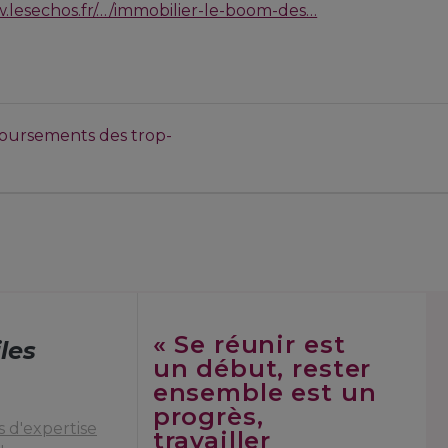
w.lesechos.fr/…/immobilier-le-boom-des…
boursements des trop-
« Se réunir est
iles
un début, rester
ensemble est un
progrès,
 d'expertise
travailler