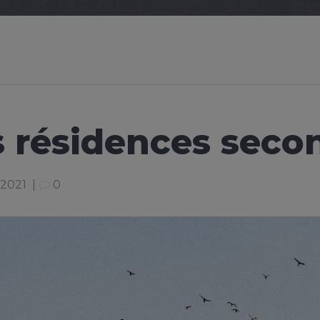
 résidences seco
t 2021
|
0